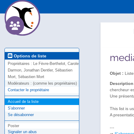
medi
Options de liste
Propriétaires :
Le Fèvre-Berthelot, Carole
Darmon, Jonathan Dentler, Sébastien
Objet :
Liste
Mort, Sébastien Mort
Modérateurs :
(comme les propriétaires)
Description
chercheur·es
Contacter le propriétaire
Une présenta
Accueil de la liste
S'abonner
This list is
Se désabonner
A presentati
Poster
---
Signaler un abus
➙
S'abonner