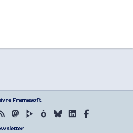
uivre Framasoft
Flux RSS
Mastodon
PeerTube
Mobilizon
Bluesky
LinkedIn
Facebook
ewsletter