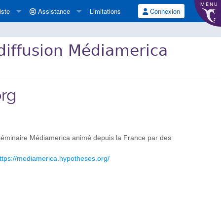
MENU
iste
Assistance
Limitations
Connexion
 diffusion Médiamerica
rg
au séminaire Médiamerica animé depuis la France par des
ttps://mediamerica.hypotheses.org/