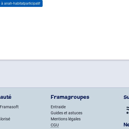
auté
Framagroupes
S
 Framasoft
Entraide
Guides et astuces
lorisé
Mentions légales
N
CGU