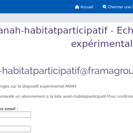
Accueil
Chercher une l
anah-habitatparticipatif - Ech
expérimenta
habitatparticipatif@framagro
ges sur le dispositif expérimental ANAH
mandé un abonnement à la liste anah-habitatparticipatif Pour confirmer
se email :