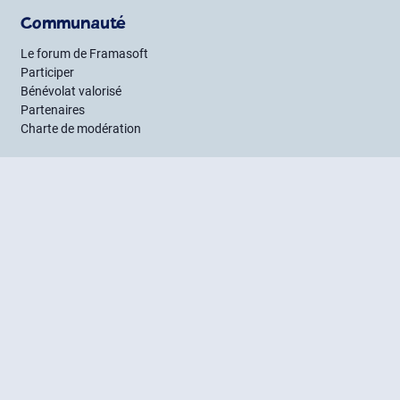
Communauté
Le forum de Framasoft
Participer
Bénévolat valorisé
Partenaires
Charte de modération
Framagroupes
Entraide
Guides et astuces
Mentions légales
CGU
Crédits
Suivre Framasoft
Flux RSS
Mastodon
PeerTube
Mobilizon
Bluesky
LinkedIn
Facebook
Newsletter