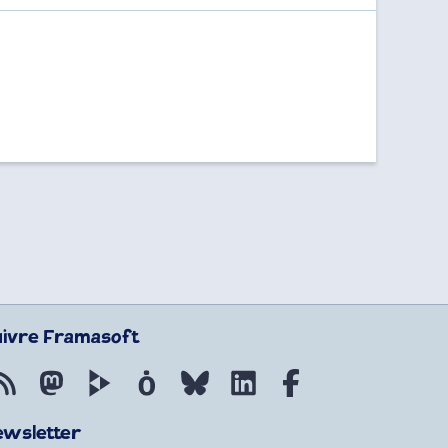
uivre Framasoft
Flux RSS
Mastodon
PeerTube
Mobilizon
Bluesky
LinkedIn
Facebook
ewsletter