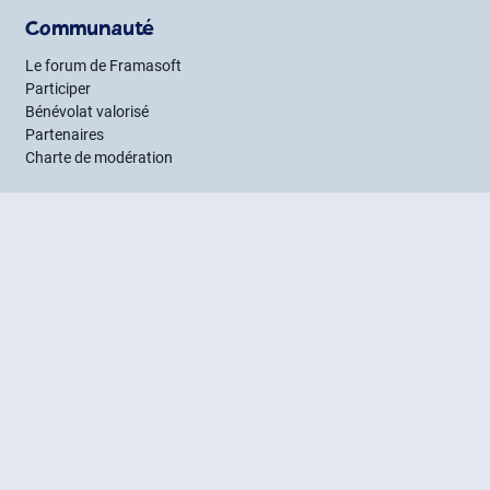
Communauté
Le forum de Framasoft
Participer
Bénévolat valorisé
Partenaires
Charte de modération
Framagroupes
Entraide
Guides et astuces
Mentions légales
CGU
Crédits
Suivre Framasoft
Flux RSS
Mastodon
PeerTube
Mobilizon
Bluesky
LinkedIn
Facebook
Newsletter