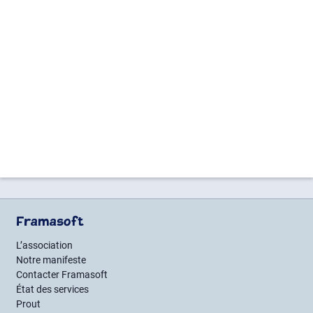
Framasoft
L’association
Notre manifeste
Contacter Framasoft
État des services
Prout